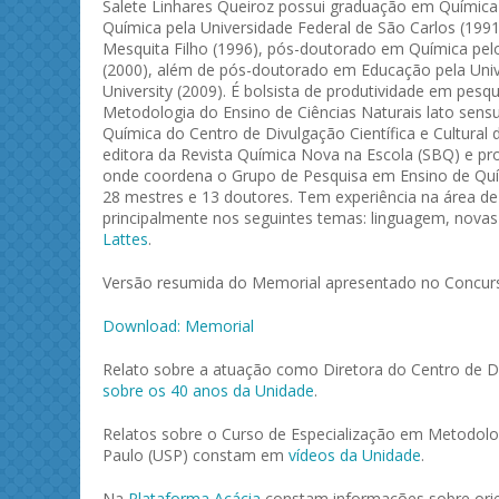
Salete Linhares Queiroz possui graduação em Química 
Química pela Universidade Federal de São Carlos (1991
Mesquita Filho (1996), pós-doutorado em Química pelo I
(2000), além de pós-doutorado em Educação pela Univ
University (2009). É bolsista de produtividade em pe
Metodologia do Ensino de Ciências Naturais lato sensu
Química do Centro de Divulgação Científica e Cultural
editora da Revista Química Nova na Escola (SBQ) e pro
onde coordena o Grupo de Pesquisa em Ensino de Quí
28 mestres e 13 doutores. Tem experiência na área 
principalmente nos seguintes temas: linguagem, novas
Lattes
.
Versão resumida do Memorial apresentado no Concurs
Download: Memorial
Relato sobre a atuação como Diretora do Centro de Di
sobre os 40 anos da Unidade
.
Relatos sobre o Curso de Especialização em Metodolog
Paulo (USP) constam em
vídeos da Unidade
.
Na
Plataforma Acácia
constam informações sobre orie