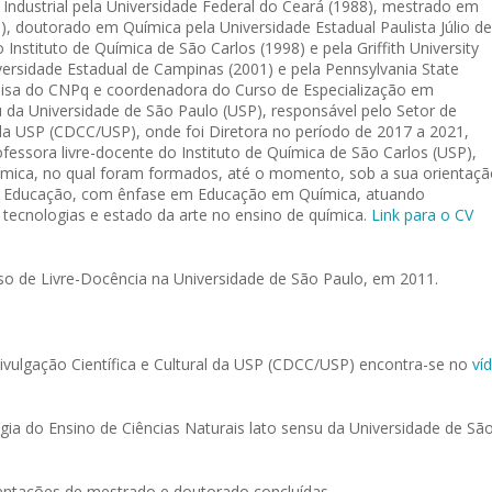
Industrial pela Universidade Federal do Ceará (1988), mestrado em
), doutorado em Química pela Universidade Estadual Paulista Júlio de
nstituto de Química de São Carlos (1998) e pela Griffith University
ersidade Estadual de Campinas (2001) e pela Pennsylvania State
squisa do CNPq e coordenadora do Curso de Especialização em
 da Universidade de São Paulo (USP), responsável pelo Setor de
 da USP (CDCC/USP), onde foi Diretora no período de 2017 a 2021,
fessora livre-docente do Instituto de Química de São Carlos (USP),
mica, no qual foram formados, até o momento, sob a sua orientaçã
de Educação, com ênfase em Educação em Química, atuando
 tecnologias e estado da arte no ensino de química.
Link para o CV
o de Livre-Docência na Universidade de São Paulo, em 2011.
vulgação Científica e Cultural da USP (CDCC/USP) encontra-se no
ví
ia do Ensino de Ciências Naturais lato sensu da Universidade de Sã
ntações de mestrado e doutorado concluídas.