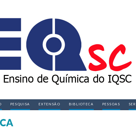
O
PESQUISA
EXTENSÃO
BIBLIOTECA
PESSOAS
SE
ICA